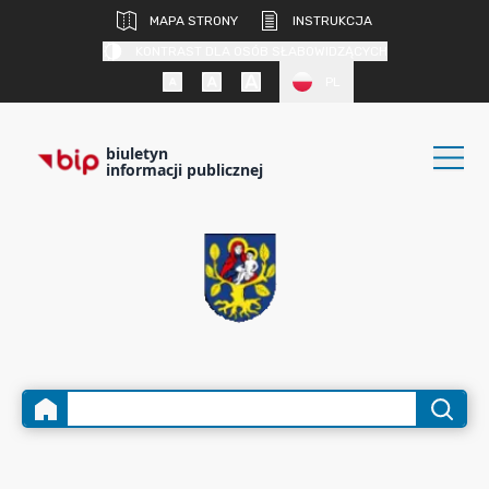
MAPA STRONY
INSTRUKCJA
KONTRAST DLA OSÓB SŁABOWIDZĄCYCH
PL
biuletyn
informacji publicznej