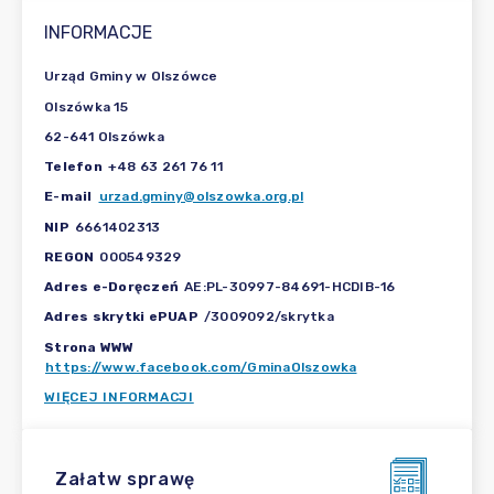
INFORMACJE
Urząd Gminy w Olszówce
Olszówka 15
62-641 Olszówka
Telefon
+48 63 261 76 11
E-mail
urzad.gminy@olszowka.org.pl
NIP
6661402313
REGON
000549329
Adres e-Doręczeń
AE:PL-30997-84691-HCDIB-16
Adres skrytki ePUAP
/3009092/skrytka
Strona WWW
https://www.facebook.com/GminaOlszowka
WIĘCEJ INFORMACJI
Załatw sprawę