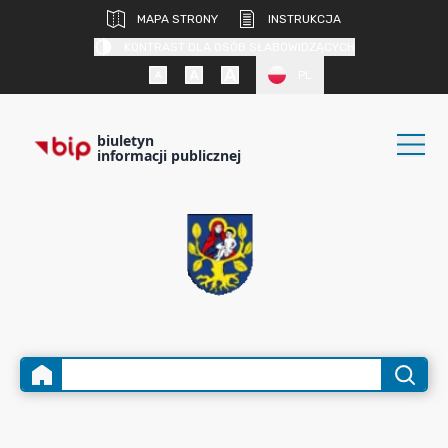
MAPA STRONY
INSTRUKCJA
KONTRAST DLA OSÓB SŁABOWIDZĄCYCH
PL
biuletyn
informacji publicznej