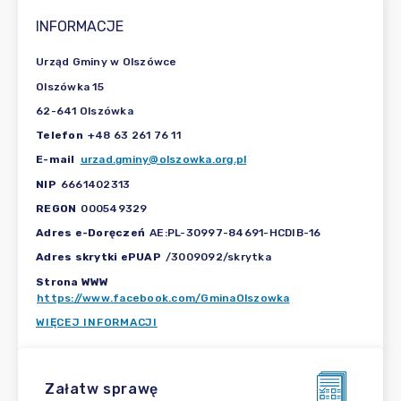
INFORMACJE
Urząd Gminy w Olszówce
Olszówka 15
62-641 Olszówka
Telefon
+48 63 261 76 11
E-mail
urzad.gminy@olszowka.org.pl
NIP
6661402313
REGON
000549329
Adres e-Doręczeń
AE:PL-30997-84691-HCDIB-16
Adres skrytki ePUAP
/3009092/skrytka
Strona WWW
https://www.facebook.com/GminaOlszowka
WIĘCEJ INFORMACJI
Załatw sprawę