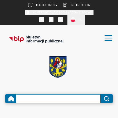
MAPA STRONY
INSTRUKCJA
KONTRAST DLA OSÓB SŁABOWIDZĄCYCH
PL
biuletyn
informacji publicznej