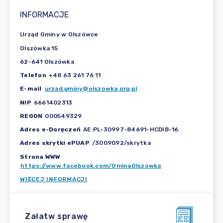
INFORMACJE
Urząd Gminy w Olszówce
Olszówka 15
62-641 Olszówka
Telefon
+48 63 261 76 11
E-mail
urzad.gminy@olszowka.org.pl
NIP
6661402313
REGON
000549329
Adres e-Doręczeń
AE:PL-30997-84691-HCDIB-16
Adres skrytki ePUAP
/3009092/skrytka
Strona WWW
https://www.facebook.com/GminaOlszowka
WIĘCEJ INFORMACJI
Załatw sprawę