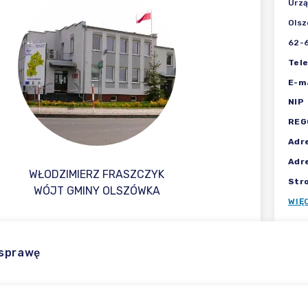
Urzą
Olsz
62-6
Tel
E-ma
NIP
REG
Adr
Adr
WŁODZIMIERZ FRASZCZYK
Str
WÓJT GMINY OLSZÓWKA
WIĘ
 sprawę