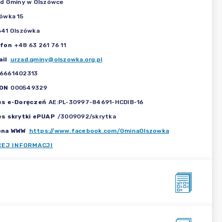
d Gminy w Olszówce
ówka 15
41 Olszówka
efon
+48 63 261 76 11
il
urzad.gminy@olszowka.org.pl
6661402313
ON
000549329
es e-Doręczeń
AE:PL-30997-84691-HCDIB-16
es skrytki ePUAP
/3009092/skrytka
ona WWW
https://www.facebook.com/GminaOlszowka
CEJ INFORMACJI