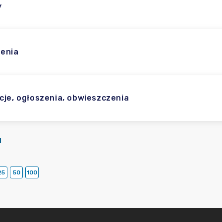
y
enia
cje, ogłoszenia, obwieszczenia
I
25
50
100