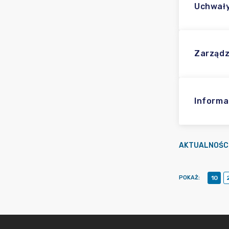
Uchwał
Zarządz
Informa
AKTUALNOŚC
POKAŻ
:
10