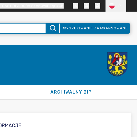
TRAST DLA OSÓB SŁABOWIDZĄCYCH
PL
WYSZUKIWANIE ZAAWANSOWANE
ARCHIWALNY BIP
FORMACJE