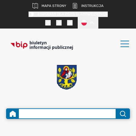
MAPA STRONY
INSTRUKCJA
KONTRAST DLA OSÓB SŁABOWIDZĄCYCH
PL
biuletyn
informacji publicznej