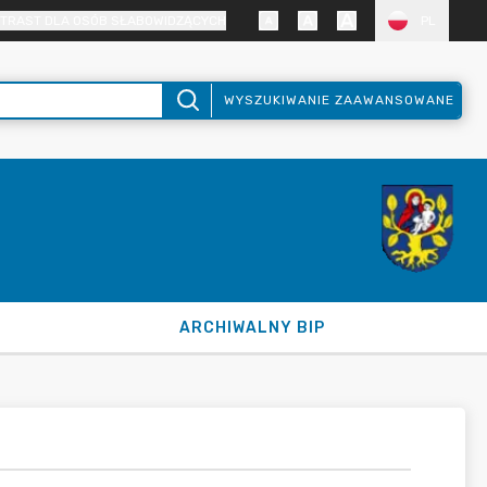
TRAST DLA OSÓB SŁABOWIDZĄCYCH
PL
WYSZUKIWANIE ZAAWANSOWANE
ARCHIWALNY BIP