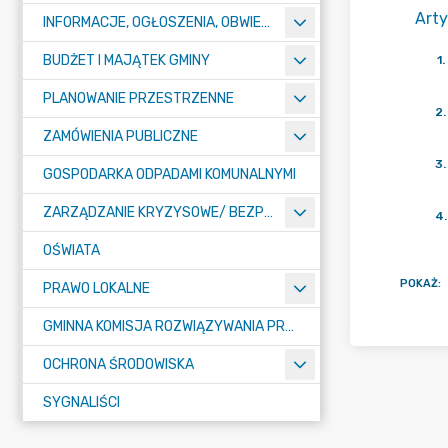
Arty
INFORMACJE, OGŁOSZENIA, OBWIESZCZENIA
BUDŻET I MAJĄTEK GMINY
1
.
PLANOWANIE PRZESTRZENNE
2
.
ZAMÓWIENIA PUBLICZNE
3
.
GOSPODARKA ODPADAMI KOMUNALNYMI
ZARZĄDZANIE KRYZYSOWE/ BEZPIECZEŃSTWO PUBLICZNE
4
.
OŚWIATA
POKAŻ
:
PRAWO LOKALNE
GMINNA KOMISJA ROZWIĄZYWANIA PROBLEMÓW ALKOHOLOWYCH
OCHRONA ŚRODOWISKA
SYGNALIŚCI