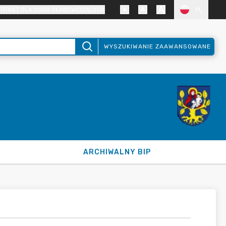
TRAST DLA OSÓB SŁABOWIDZĄCYCH
PL
WYSZUKIWANIE ZAAWANSOWANE
ARCHIWALNY BIP