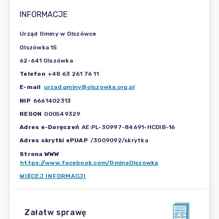
INFORMACJE
Urząd Gminy w Olszówce
Olszówka 15
62-641 Olszówka
Telefon
+48 63 261 76 11
E-mail
urzad.gminy@olszowka.org.pl
NIP
6661402313
REGON
000549329
Adres e-Doręczeń
AE:PL-30997-84691-HCDIB-16
Adres skrytki ePUAP
/3009092/skrytka
Strona WWW
https://www.facebook.com/GminaOlszowka
WIĘCEJ INFORMACJI
Załatw sprawę