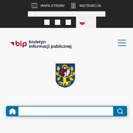
MAPA STRONY
INSTRUKCJA
KONTRAST DLA OSÓB SŁABOWIDZĄCYCH
PL
biuletyn
informacji publicznej